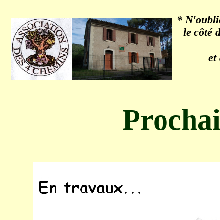
* N'oubli
le côté 
et
Prochai